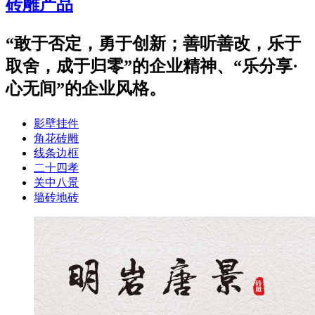
砖雕产品
“敢于否定，勇于创新；善听善改，乐于
取舍，成于归零”的企业精神、“乐分享·
心无间”的企业风格。
影壁挂件
角花砖雕
线条边框
二十四孝
关中八景
墙砖地砖