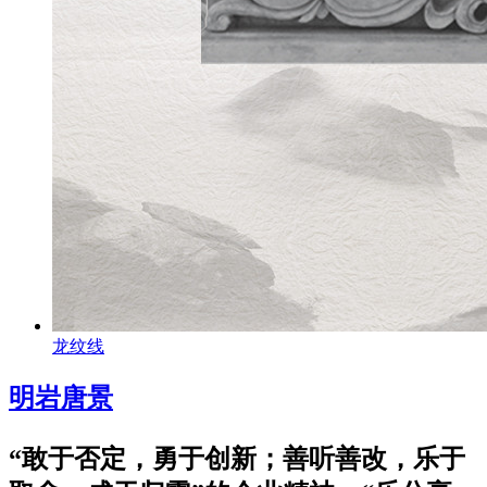
龙纹线
明岩唐景
“敢于否定，勇于创新；善听善改，乐于