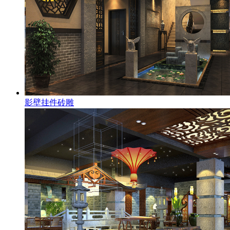
影壁挂件砖雕