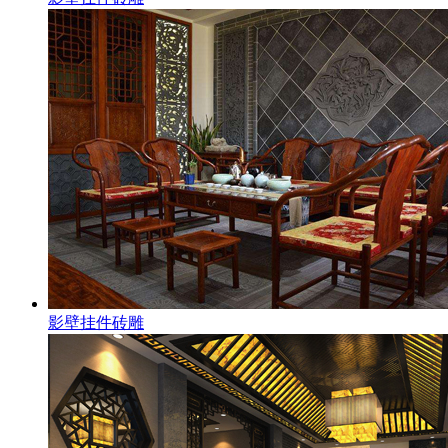
影壁挂件砖雕