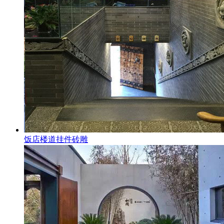
饭店楼道挂件砖雕