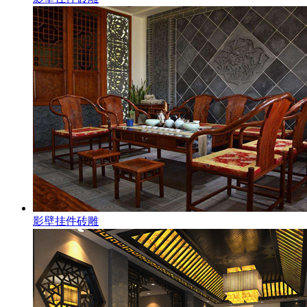
影壁挂件砖雕