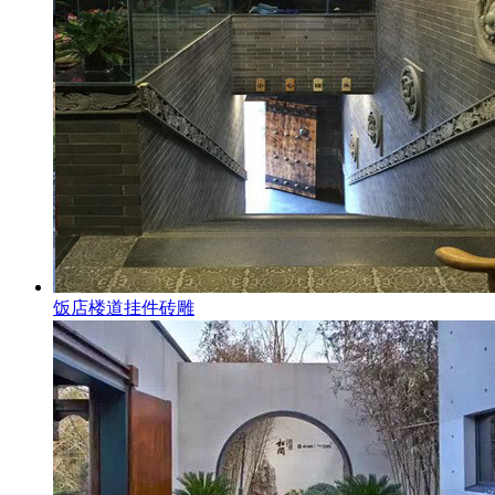
饭店楼道挂件砖雕