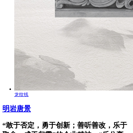
龙纹线
明岩唐景
“敢于否定，勇于创新；善听善改，乐于