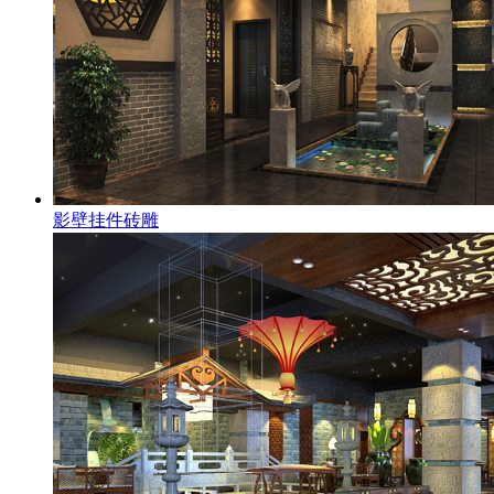
影壁挂件砖雕