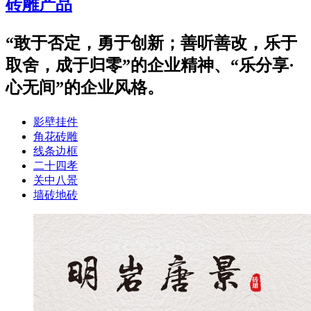
砖雕产品
“敢于否定，勇于创新；善听善改，乐于
取舍，成于归零”的企业精神、“乐分享·
心无间”的企业风格。
影壁挂件
角花砖雕
线条边框
二十四孝
关中八景
墙砖地砖