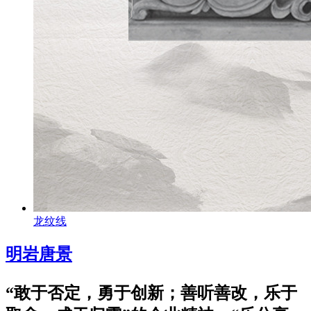
龙纹线
明岩唐景
“敢于否定，勇于创新；善听善改，乐于