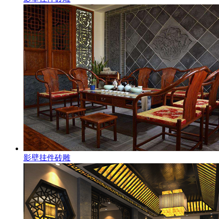
影壁挂件砖雕