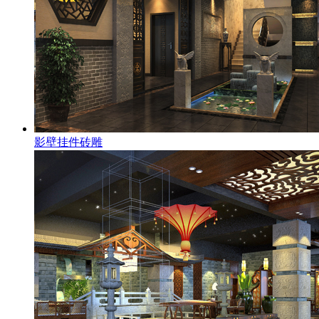
影壁挂件砖雕