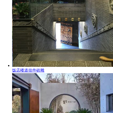
饭店楼道挂件砖雕