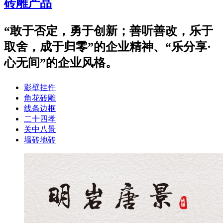
砖雕产品
“敢于否定，勇于创新；善听善改，乐于
取舍，成于归零”的企业精神、“乐分享·
心无间”的企业风格。
影壁挂件
角花砖雕
线条边框
二十四孝
关中八景
墙砖地砖