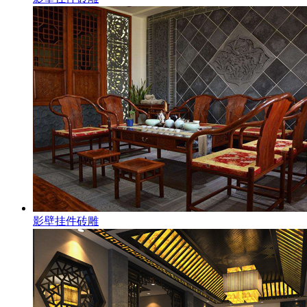
影壁挂件砖雕