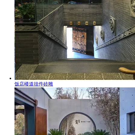
饭店楼道挂件砖雕