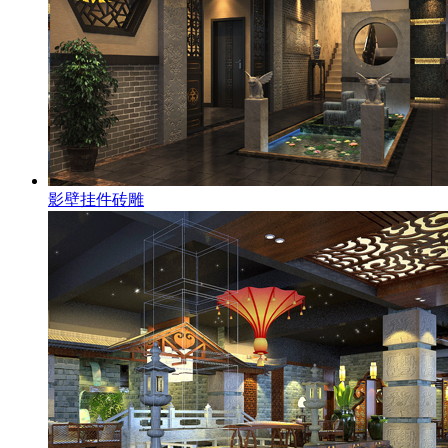
影壁挂件砖雕