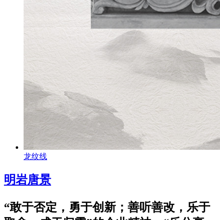
龙纹线
明岩唐景
“敢于否定，勇于创新；善听善改，乐于