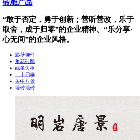
砖雕产品
“敢于否定，勇于创新；善听善改，乐于
取舍，成于归零”的企业精神、“乐分享·
心无间”的企业风格。
影壁挂件
角花砖雕
线条边框
二十四孝
关中八景
墙砖地砖