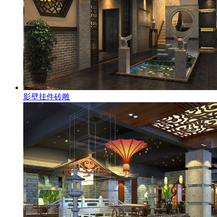
影壁挂件砖雕