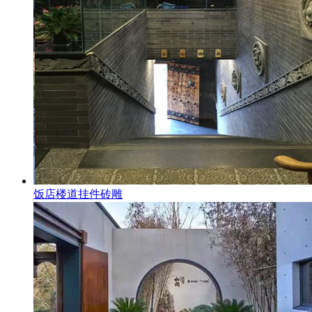
饭店楼道挂件砖雕