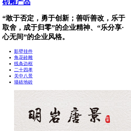
砖雕产品
“敢于否定，勇于创新；善听善改，乐于
取舍，成于归零”的企业精神、“乐分享·
心无间”的企业风格。
影壁挂件
角花砖雕
线条边框
二十四孝
关中八景
墙砖地砖