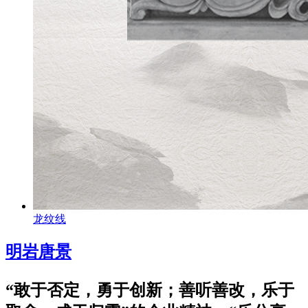
龙纹线
明岩唐景
“敢于否定，勇于创新；善听善改，乐于