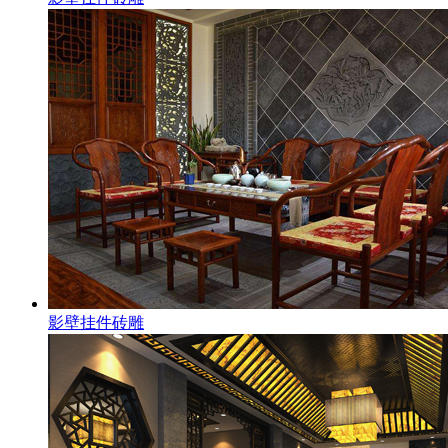
影壁挂件砖雕