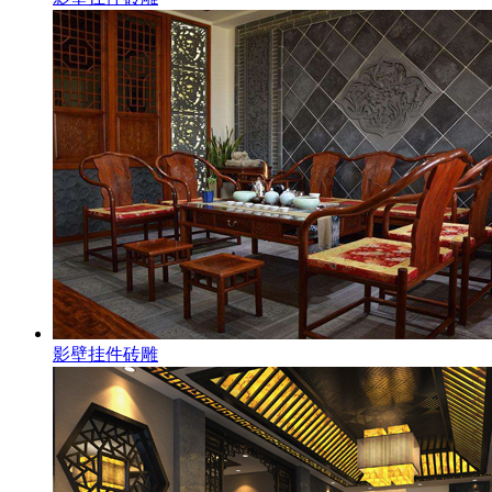
影壁挂件砖雕