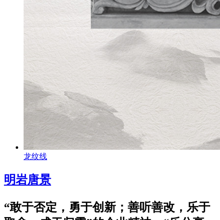
龙纹线
明岩唐景
“敢于否定，勇于创新；善听善改，乐于