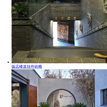
饭店楼道挂件砖雕