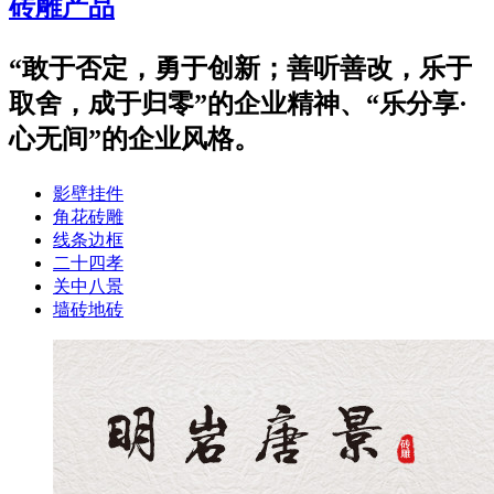
砖雕产品
“敢于否定，勇于创新；善听善改，乐于
取舍，成于归零”的企业精神、“乐分享·
心无间”的企业风格。
影壁挂件
角花砖雕
线条边框
二十四孝
关中八景
墙砖地砖