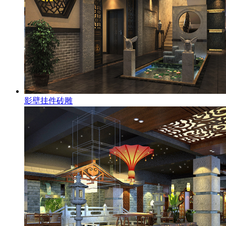
影壁挂件砖雕