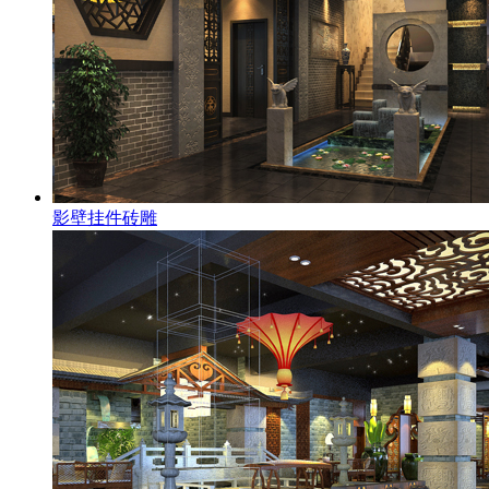
影壁挂件砖雕