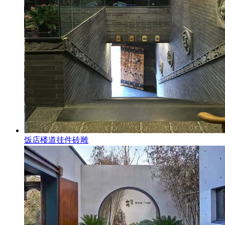
饭店楼道挂件砖雕