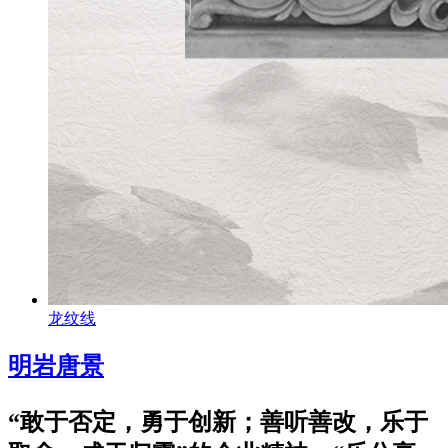
龙纹线
明岩唐景
“敢于否定，勇于创新；善听善改，乐于