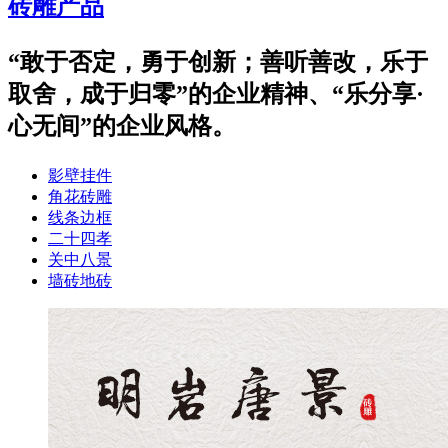
砖雕产品
“敢于否定，勇于创新；善听善改，乐于
取舍，成于归零”的企业精神、“乐分享·
心无间”的企业风格。
影壁挂件
角花砖雕
线条边框
二十四孝
关中八景
墙砖地砖