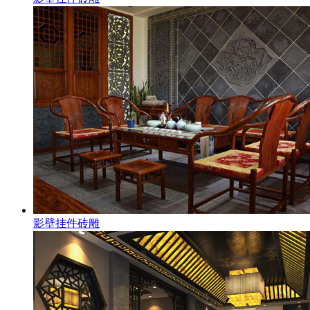
影壁挂件砖雕