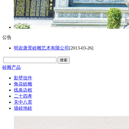
公告
明岩唐景砖雕艺术有限公司
[2013-03-26]
砖雕产品
影壁挂件
角花砖雕
线条边框
二十四孝
关中八景
墙砖地砖